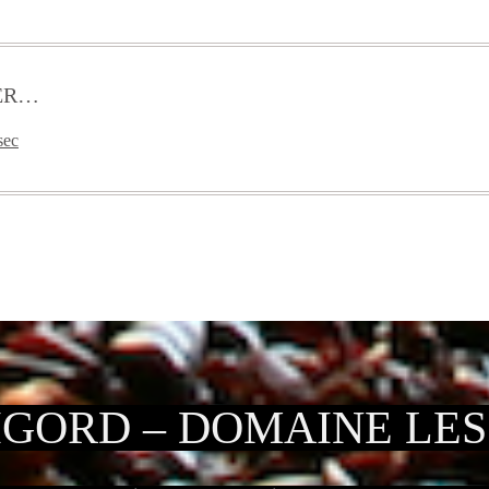
ER…
sec
IGORD – DOMAINE LE