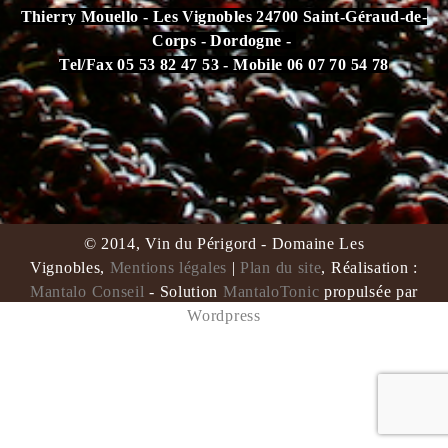
Thierry Mouello - Les Vignobles 24700 Saint-Géraud-de-
Corps - Dordogne -
Tel/Fax 05 53 82 47 53 - Mobile 06 07 70 54 78
L'abus d'alcool est dangereux pour la santé. À consommer
avec modération.
© 2014, Vin du Périgord - Domaine Les
Vignobles,
Mentions légales
|
Plan du site
, Réalisation :
Mantalo Conseil
- Solution
MantaloTonic
propulsée par
Wordpress