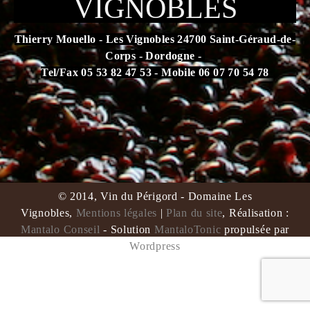
VIGNOBLES
Thierry Mouello - Les Vignobles 24700 Saint-Géraud-de-
Corps - Dordogne -
Tel/Fax 05 53 82 47 53 - Mobile 06 07 70 54 78
L'abus d'alcool est dangereux pour la santé. À consommer
avec modération.
© 2014, Vin du Périgord - Domaine Les
Vignobles,
Mentions légales
|
Plan du site
, Réalisation :
Mantalo Conseil
- Solution
MantaloTonic
propulsée par
Wordpress