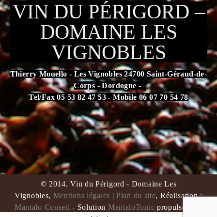
VIN DU PÉRIGORD –
DOMAINE LES
VIGNOBLES
Thierry Mouello - Les Vignobles 24700 Saint-Géraud-de-
Corps - Dordogne -
Tel/Fax 05 53 82 47 53 - Mobile 06 07 70 54 78
L'abus d'alcool est dangereux pour la santé. À consommer
avec modération.
© 2014, Vin du Périgord - Domaine Les
Vignobles,
Mentions légales
|
Plan du site
, Réalisation :
Mantalo Conseil
- Solution
MantaloTonic
propulsée par