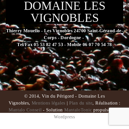
DOMAINE LES
VIGNOBLES
Thierry Mouello - Les Vignobles 24700 Saint-Géraud-de-
Corps - Dordogne -
Tel/Fax 05 53 82 47 53 - Mobile 06 07 70 54 78
L'abus d'alcool est dangereux pour la santé. À consommer
avec modération.
© 2014, Vin du Périgord - Domaine Les
Vignobles,
Mentions légales
|
Plan du site
, Réalisation :
Mantalo Conseil
- Solution
MantaloTonic
propulsée par
Wordpress