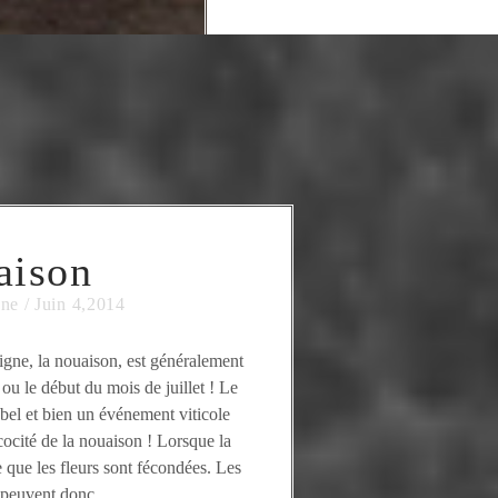
aison
gne
/
Juin 4,2014
vigne, la nouaison, est généralement
, ou le début du mois de juillet ! Le
bel et bien un événement viticole
cocité de la nouaison ! Lorsque la
 que les fleurs sont fécondées. Les
 peuvent donc ...