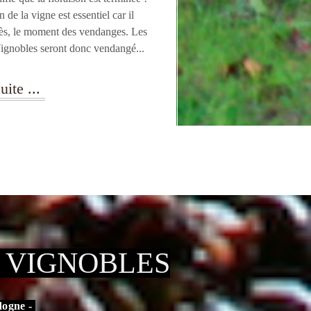
n de la vigne est essentiel car il
rès, le moment des vendanges. Les
ignobles
seront donc vendangé...
uite ...
S VIGNOBLES
dogne -