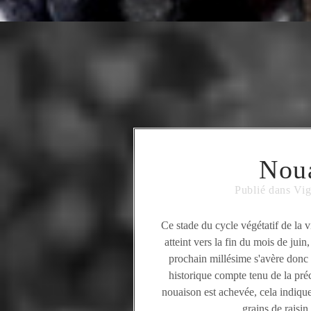
Nou
Publié dans
Vi
Ce stade du cycle végétatif de la 
atteint vers la fin du mois de juin
prochain millésime s'avère donc 
historique compte tenu de la pré
nouaison est achevée, cela indique
grains de raisin