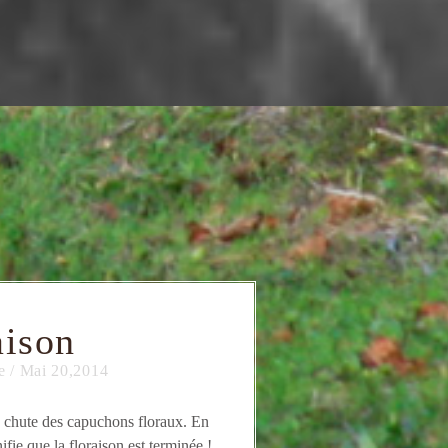
aison
e
/
Mai 20,2014
a chute des capuchons floraux. En
nifie que la floraison est terminée !