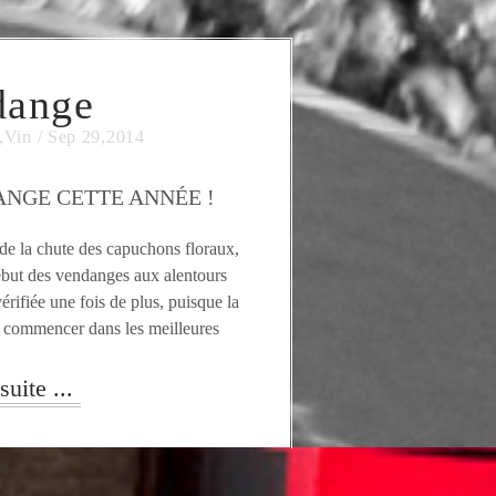
dange
,
Vin
/
Sep 29,2014
NGE CETTE ANNÉE !
 de la chute des capuchons floraux,
ébut des vendanges aux alentours
érifiée une fois de plus, puisque la
 commencer dans les meilleures
premières analyses des mouts rév...
suite ...