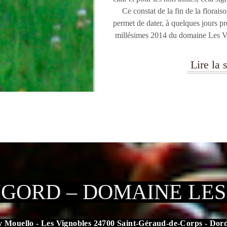
Ce constat de la fin de la floraiso
permet de dater, à quelques jours p
millésimes 2014 du domaine
Les V
Lire la s
IGORD – DOMAINE LE
y Mouello - Les Vignobles 24700 Saint-Géraud-de-Corps - Dor