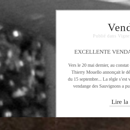
Ven
Publié dans
Vigne
EXCELLENTE VENDA
Vers le 20 mai dernier, au constat
Thierry Mouello annonçait le d
du 15 septembre... La règle s’est v
vendange des Sauvignons a pu
conditions à la date prévue ! Les 
Lire la 