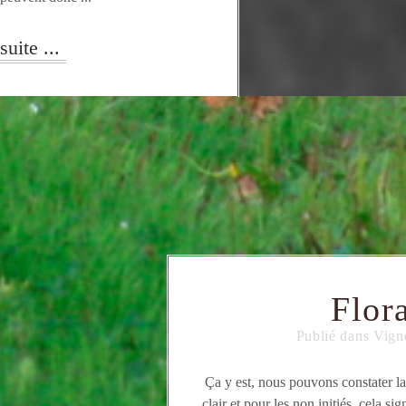
suite ...
Flor
Publié dans
Vign
Ça y est, nous pouvons constater l
clair et pour les non initiés, cela sig